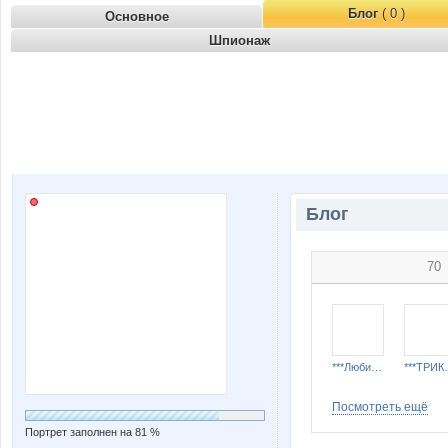
Блог
( 0 )
Основное
Шпионаж
Блог
70
***Любимка***
***ТРИК
Посмотреть ещё
Портрет заполнен на 81 %