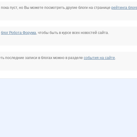
BroNzz@
CTE4KuH
Carolink@
Choly
Clairette
DOSA
 пока пуст, но Вы можете посмотреть другие блоги на странице
рейтинга блог
AFIRKA
H_elena
HelenZ
Holika
Ilorchik
Indig@
Ironeya
е
блог Робота Форума
, чтобы быть в курсе всех новостей сайта.
Kor@bLiK
Koshkakrol
KotoPes
L_B
LanaNN
Lelyann
ть последние записи в блогах можно в разделе
события на сайте
.
T
Marta Kauffman
Mixxxx
Mora
Nastena2011
Nata.li
Nata30
z
OleOka
Olga22
Olga272
OlgaValerievna
Olgs
Olushka)