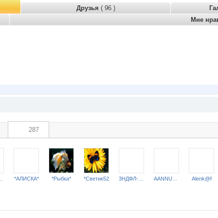
Друзья
( 96 )
Га
Мне нра
287
ОТАЖ НАТАЛИ***
*АЛИСКА*
*Рыбка*
*Светик52
3НДФЛ-НН
AANNUSHKA
Alenk@f