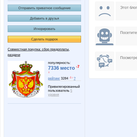
B00lka
BlonMi
Этот блог
Отправить приватное сообщение
Добавить в друзья
Игнорировать
Forseti
GL
Посетит
Сделать подарок
Совместная покупка: сбор предоплаты,
раздачи
Kinelie
Knita
Посмотре
популярность:
-7
7336 место
↓
-1 ↓
рейтинг
3284
?
MACKOTT
MamaN
Привилегированный
пользователь
5
уровня
Nice-looking
Ninelle