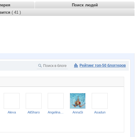
лерея
Поиск людей
вится
( 41 )
Рейтинг топ-50 блоггеров
Aleva
AliSharo
Angelina2307
AnnaSi
Asadun