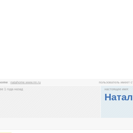
ahome
:
natahome.www.nn.ru
пользователь имеет 
е 1 года назад
настоящее имя:
Натал