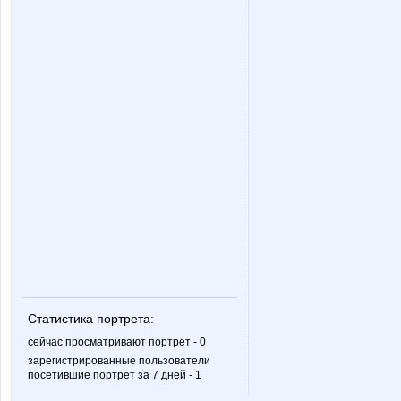
Slastenish
Stella6
Zvetochek
Zyxel
confessa*
d@rling*
jujuka2
julia-de
Статистика портрета:
lovelo
lu*cky
сейчас просматривают портрет - 0
зарегистрированные пользователи
посетившие портрет за 7 дней - 1