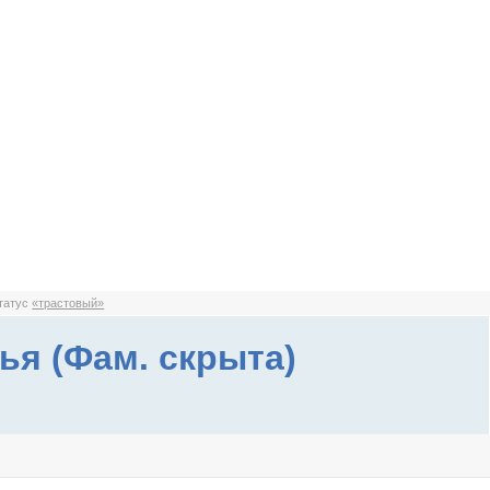
статус
«трастовый»
ья (Фам. скрыта)